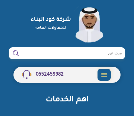
شركة كود البناء
للمقاولات العامة
ابحث
ابحث
في
شركة
0552459982
القائمة
اهم الخدمات