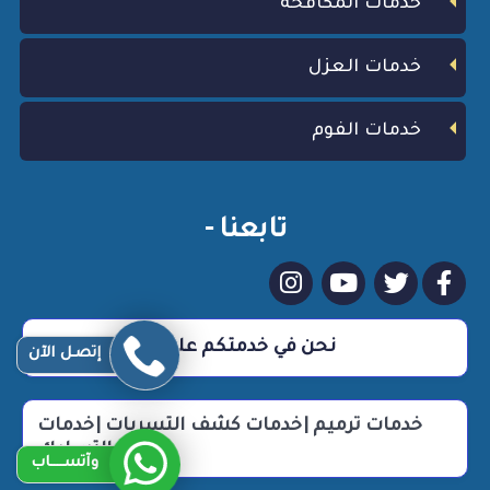
خدمات المكافحه
خدمات العزل
خدمات الفوم
تابعنا -
نحن في خدمتكم علي مدار 24 ساعة
إتصـل الآن
خدمات ترميم |خدمات كشف التسربات |خدمات
التسليك
وآتســــاب