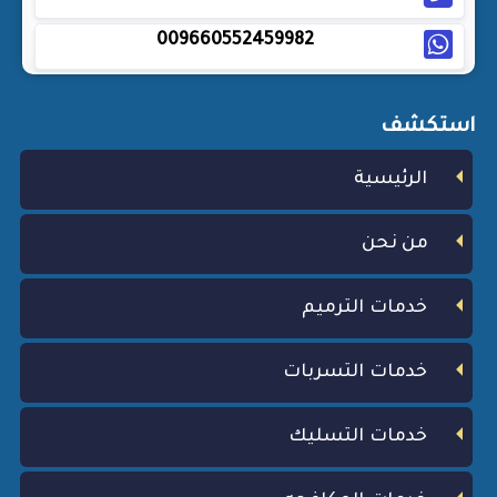
009660552459982
استكشف
الرئيسية
من نحن
خدمات الترميم
خدمات التسربات
خدمات التسليك