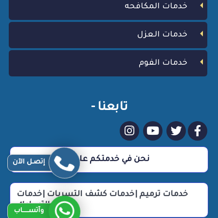
خدمات المكافحه
خدمات العزل
خدمات الفوم
تابعنا -
نحن في خدمتكم علي مدار 24 ساعة
إتصـل الآن
خدمات ترميم |خدمات كشف التسربات |خدمات
التسليك
وآتســــاب