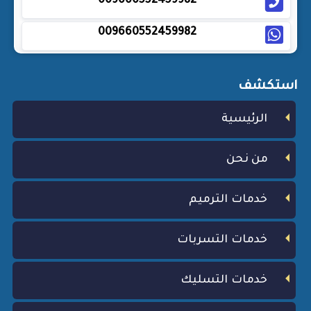
009660552459982
009660552459982
استكشف
الرئيسية
من نحن
خدمات الترميم
خدمات التسربات
خدمات التسليك