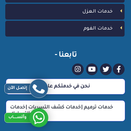
خدمات العزل
خدمات الفوم
تابعنا -
نحن في خدمتكم علي مدار 24 ساعة
إتصـل الآن
خدمات ترميم |خدمات كشف التسربات |خدمات
التسليك
وآتســــاب