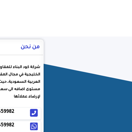
من نحن
شركة كود البناء للمقاو
الخليجية في مجال المقا
العربية السعودية، حيث
مستوى اضافه الى سعيه
لإرضاء عملائها
459982
459982