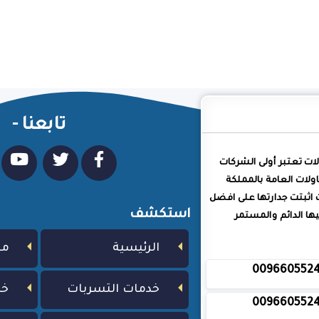
تابعنا -
لات تعتبر أولى الشركات
ولات العامة بالمملكة
 اثبتت جدارتها على افضل
استكشف
ا الدائم والمستمر
الرئيسية
من
009660552
خدمات التسربات
خد
009660552