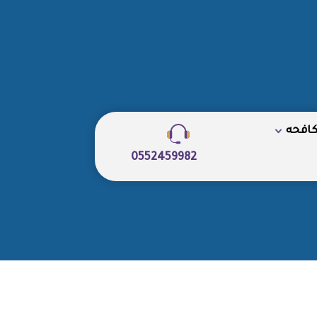
كافحه
0552459982