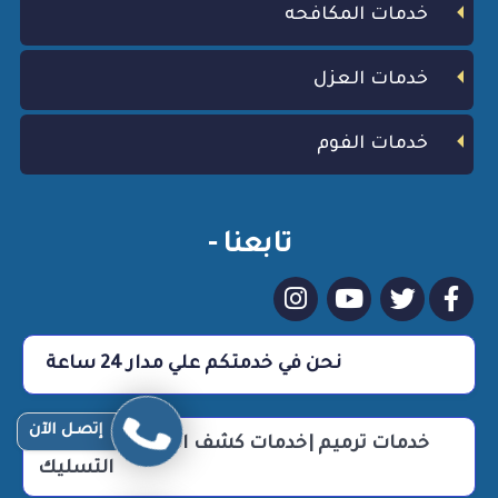
خدمات المكافحه
خدمات العزل
خدمات الفوم
تابعنا -
نحن في خدمتكم علي مدار 24 ساعة
إتصـل الآن
خدمات ترميم |خدمات كشف التسربات |خدمات
التسليك