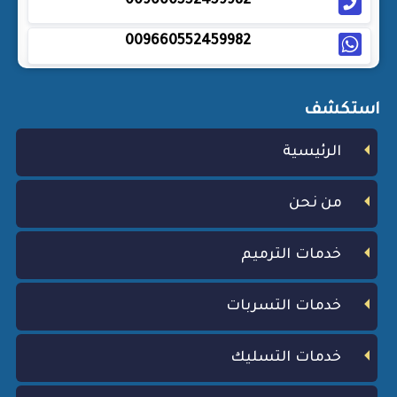
009660552459982
009660552459982
استكشف
الرئيسية
من نحن
خدمات الترميم
خدمات التسربات
خدمات التسليك