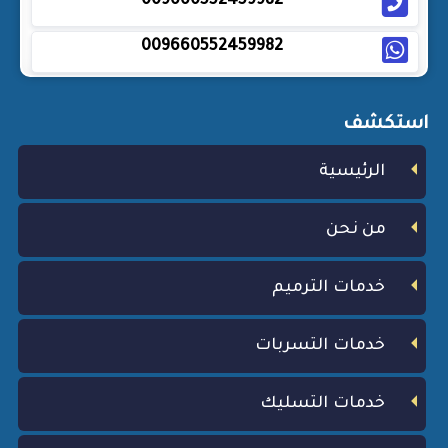
009660552459982
009660552459982
استكشف
الرئيسية
من نحن
خدمات الترميم
خدمات التسربات
خدمات التسليك