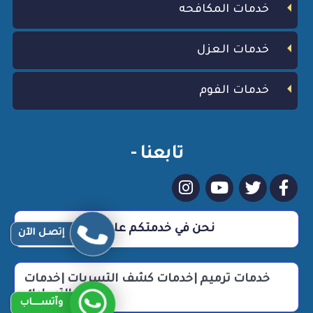
خدمات المكافحه
خدمات العزل
خدمات الفوم
تابعنا -
نحن في خدمتكم علي مدار 24 ساعة
إتصـل الآن
خدمات ترميم |خدمات كشف التسربات |خدمات
التسليك
وآتســــاب