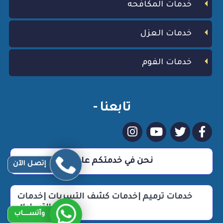
خدمات المكافحه
خدمات العزل
خدمات الفوم
تابعنا -
نحن في خدمتكم علي مدار 24 ساعة
إتصـل الآن
خدمات ترميم |خدمات كشف التسربات |خدمات
التسليك
وآتســــاب