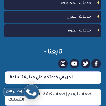
خدمات المكافحه
خدمات العزل
خدمات الفوم
تابعنا -
نحن في خدمتكم علي مدار 24 ساعة
إتصـل الآن
خدمات ترميم |خدمات كشف التسربات |خدمات
التسليك