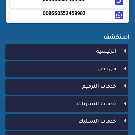
009660552459982
009660552459982
استكشف
الرئيسية
من نحن
خدمات الترميم
خدمات التسربات
خدمات التسليك