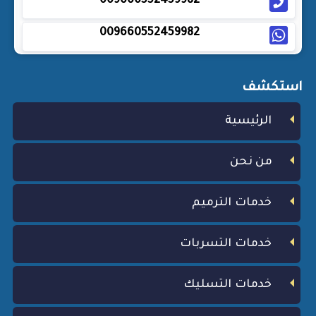
009660552459982
009660552459982
استكشف
الرئيسية
من نحن
خدمات الترميم
خدمات التسربات
خدمات التسليك