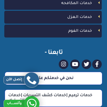
خدمات المكافحه
خدمات العزل
خدمات الفوم
تابعنا -
نحن في خدمتكم علي مدار 24 ساعة
إتصـل الآن
خدمات ترميم |خدمات كشف التسربات |خدمات
التسليك
وآتســــاب