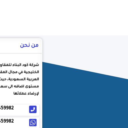
من نحن
شركة كود البناء للمقاو
الخليجية في مجال المقا
العربية السعودية، حيث
مستوى اضافه الى سعيه
لإرضاء عملائها
459982
459982