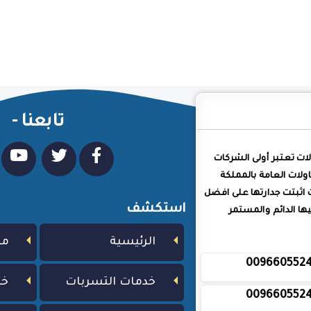
تابعنا -
لات تعتبر أولى الشركات
ولات العامة بالمملكة
 اثبتت جدارتها على افضل
استكشف
ا الدائم والمستمر
الرئيسية
من
009660552
خدمات التسربات
خد
009660552