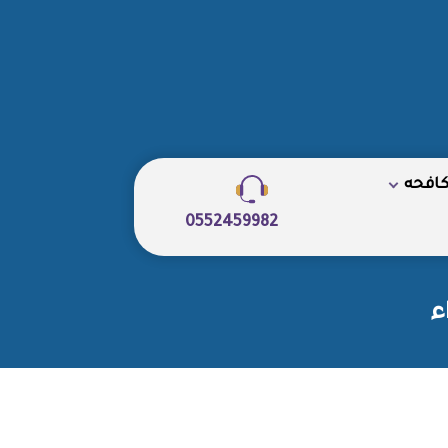
كافحه
0552459982
ء