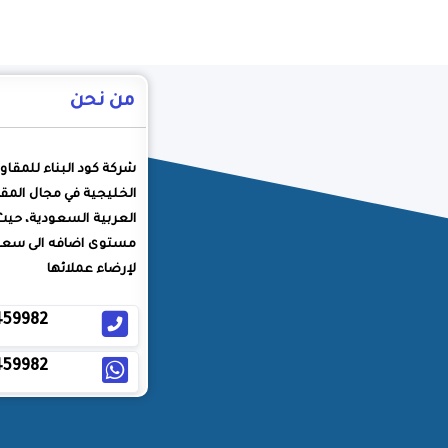
من نحن
شركة كود البناء للمقاو
الخليجية في مجال المقا
العربية السعودية، حيث
مستوى اضافه الى سعيه
لإرضاء عملائها
459982
459982