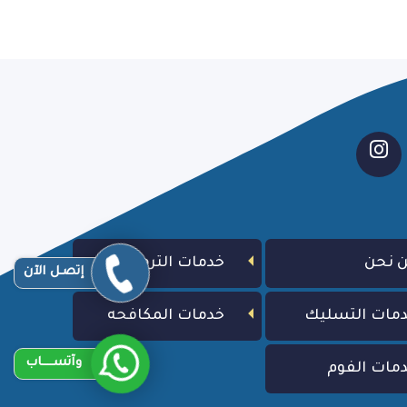
 نحن
خدمات الترميم
إتصـل الآن
مات التسليك
خدمات المكافحه
وآتســــاب
مات الفوم