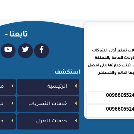
تابعنا -
لات تعتبر أولى الشركات
ولات العامة بالمملكة
 اثبتت جدارتها على افضل
استكشف
ا الدائم والمستمر
الرئيسية
من
009660552
خدمات التسربات
خد
009660552
خدمات العزل
خد