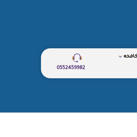
كافحه
0552459982