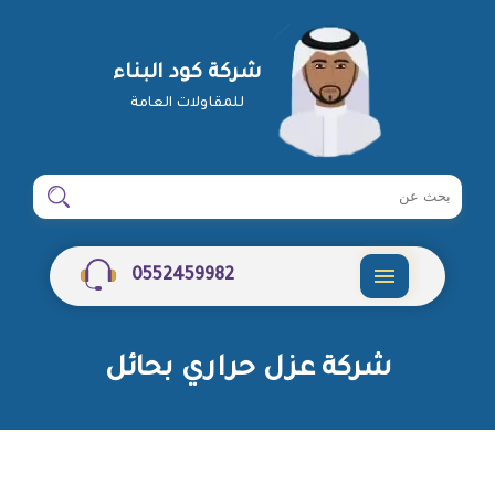
شركة كود البناء
للمقاولات العامة
ابحث
ابحث
في
شركة
0552459982
القائمة
شركة عزل حراري بحائل