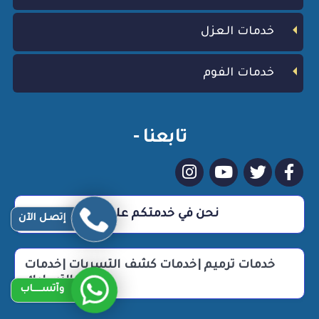
خدمات العزل
خدمات الفوم
تابعنا -
نحن في خدمتكم علي مدار 24 ساعة
إتصـل الآن
خدمات ترميم |خدمات كشف التسربات |خدمات
التسليك
وآتســــاب