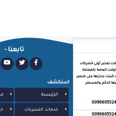
تابعنا -
لات تعتبر أولى الشركات
ولات العامة بالمملكة
 اثبتت جدارتها على افضل
استكشف
ا الدائم والمستمر
الرئيسية
من
009660552
خدمات التسربات
خد
009660552