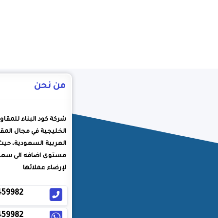
من نحن
شركة كود البناء للمقاو
الخليجية في مجال المقا
العربية السعودية، حيث
مستوى اضافه الى سعيه
لإرضاء عملائها
459982
459982