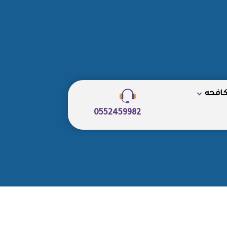
كافحه
0552459982