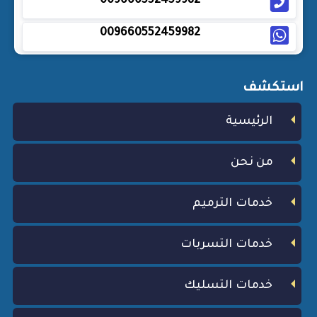
009660552459982
009660552459982
استكشف
الرئيسية
من نحن
خدمات الترميم
خدمات التسربات
خدمات التسليك