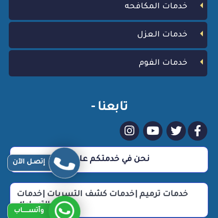
خدمات المكافحه
خدمات العزل
خدمات الفوم
تابعنا -
نحن في خدمتكم علي مدار 24 ساعة
إتصـل الآن
خدمات ترميم |خدمات كشف التسربات |خدمات
التسليك
وآتســــاب