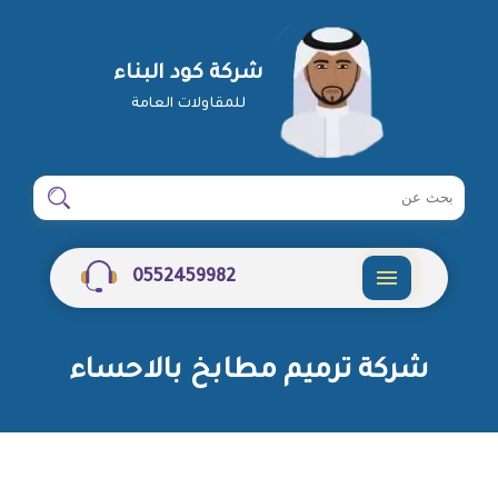
شركة كود البناء
للمقاولات العامة
ابحث
ابحث
في
شركة
0552459982
القائمة
شركة ترميم مطابخ بالاحساء