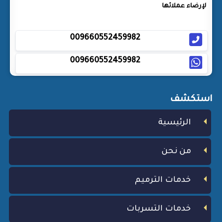
لإرضاء عملائها
009660552459982
009660552459982
استكشف
الرئيسية
من نحن
خدمات الترميم
خدمات التسربات