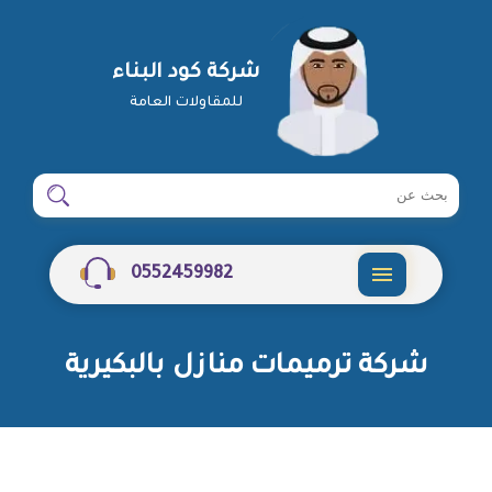
شركة كود البناء
للمقاولات العامة
ابحث
ابحث
في
شركة
0552459982
القائمة
شركة ترميمات منازل بالبكيرية