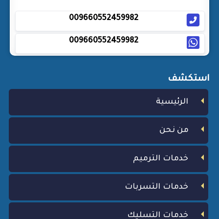
009660552459982
009660552459982
استكشف
الرئيسية
من نحن
خدمات الترميم
خدمات التسربات
خدمات التسليك