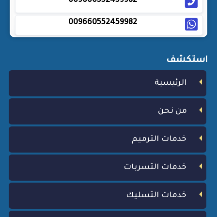
009660552459982
009660552459982
استكشف
الرئيسية
من نحن
خدمات الترميم
خدمات التسربات
خدمات التسليك