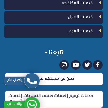
خدمات المكافحه
خدمات العزل
خدمات الفوم
تابعنا -
نحن في خدمتكم علي مدار 24 ساعة
إتصـل الآن
خدمات ترميم |خدمات كشف التسربات |خدمات
التسليك
وآتســــاب