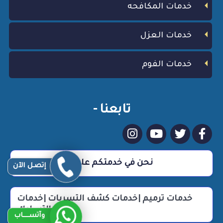
خدمات المكافحه
خدمات العزل
خدمات الفوم
تابعنا -
نحن في خدمتكم علي مدار 24 ساعة
إتصـل الآن
خدمات ترميم |خدمات كشف التسربات |خدمات
التسليك
وآتســــاب