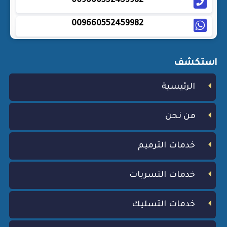
009660552459982
009660552459982
استكشف
الرئيسية
من نحن
خدمات الترميم
خدمات التسربات
خدمات التسليك