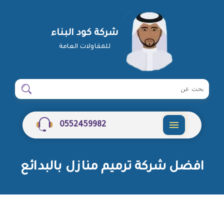
شركة كود البناء
للمقاولات العامة
ابحث
ابحث
في
شركة
0552459982
القائمة
افضل شركة ترميم منازل بالبدائع