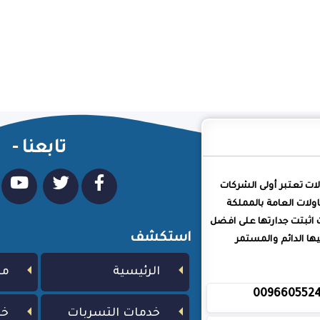
تابعنا -
لات تعتبر أولى الشركات
ولات العامة بالمملكة
 اثبتت جدارتها على افضل
استكشف
ا الدائم والمستمر
الرئيسية
من
009660552
خدمات التسربات
خد