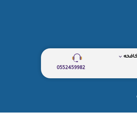
كافحه
0552459982