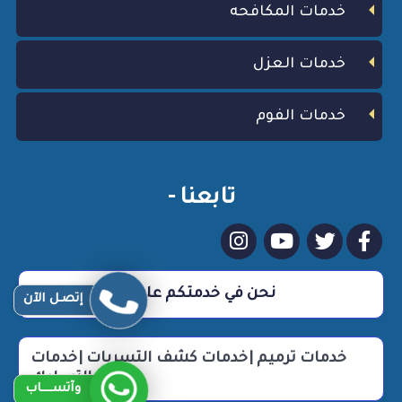
خدمات المكافحه
خدمات العزل
خدمات الفوم
تابعنا -
نحن في خدمتكم علي مدار 24 ساعة
إتصـل الآن
خدمات ترميم |خدمات كشف التسربات |خدمات
التسليك
وآتســــاب