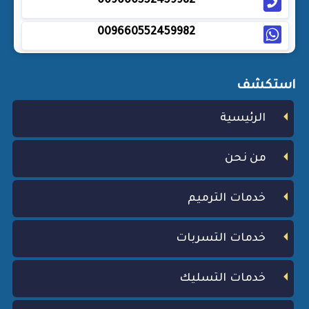
009660552459982
009660552459982
استكشف
الرئيسية
من نحن
خدمات الترميم
خدمات التسربات
خدمات التسليك