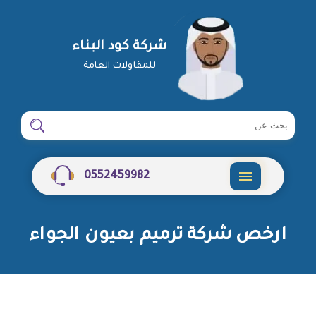
شركة كود البناء
للمقاولات العامة
ابحث
ابحث
في
شركة
0552459982
القائمة
ارخص شركة ترميم بعيون الجواء