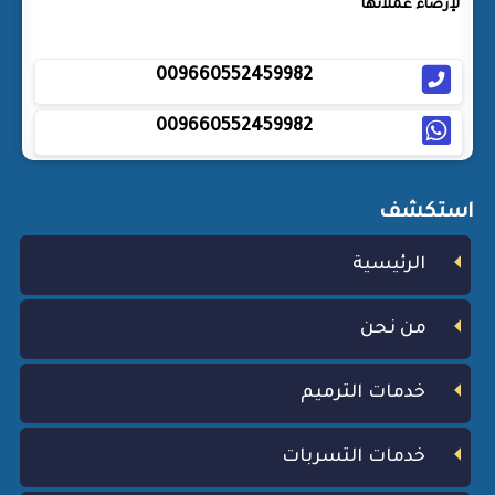
لإرضاء عملائها
009660552459982
009660552459982
استكشف
الرئيسية
من نحن
خدمات الترميم
خدمات التسربات