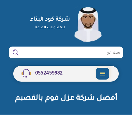
شركة كود البناء
للمقاولات العامة
ابحث
ابحث
في
شركة
0552459982
القائمة
أفضل شركة عزل فوم بالقصيم