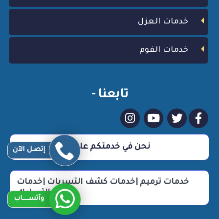
خدمات العزل
خدمات الفوم
تابعنا -
نحن في خدمتكم علي مدار 24 ساعة
إتصـل الآن
خدمات ترميم |خدمات كشف التسربات |خدمات
التسليك
وآتســــاب