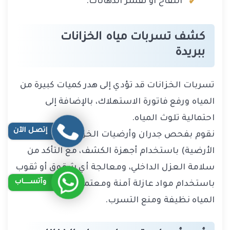
انتفاخ أو تقشر الدهانات.
كشف تسربات مياه الخزانات
ببريدة
تسربات الخزانات قد تؤدي إلى هدر كميات كبيرة من
المياه ورفع فاتورة الاستهلاك، بالإضافة إلى
احتمالية تلوث المياه.
إتصـل الآن
نقوم بفحص جدران وأرضيات الخزانات (الفوقية أو
الأرضية) باستخدام أجهزة الكشف، مع التأكد من
سلامة العزل الداخلي، ومعالجة أي شقوق أو ثقوب
وآتســــاب
باستخدام مواد عازلة آمنة ومعتمدة، لضمان حفظ
المياه نظيفة ومنع التسرب.