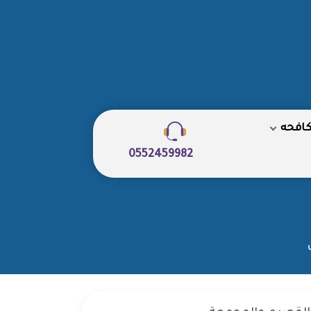
كافحه
0552459982